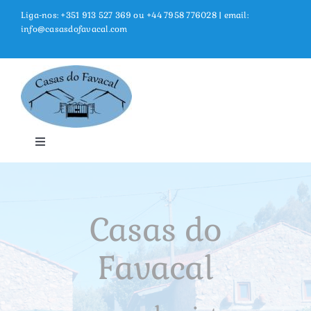
Skip
Liga-nos:
+351 913 527 369
ou
+44 7958 776028
| email:
to
info@casasdofavacal.com
content
Toggle
Navigation
Home
Casas do
Alojamento
Favacal
Instalações