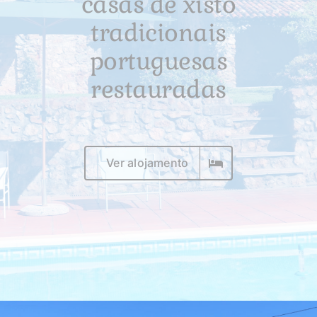
casas de xisto
Arredores
tradicionais
Para reservar
portuguesas
restauradas
Sobre nós
Ver alojamento